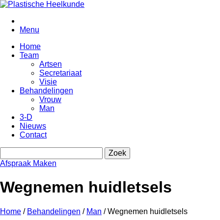
Menu
Home
Team
Artsen
Secretariaat
Visie
Behandelingen
Vrouw
Man
3-D
Nieuws
Contact
Afspraak Maken
Wegnemen huidletsels
Home
/
Behandelingen
/
Man
/
Wegnemen huidletsels